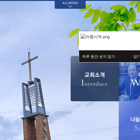
>
예배
다음세대
나눔의 기쁨
커뮤니티
설교
유치부
신북기부천사
신북교회 발자취
할렐루야 찬양대
아동부
국내외 선교
70주년 기념 역사
자료
예닮찬양팀
청소년부
장학기금
새가족 사진
청년 교구
나눔의 기쁨 게시
하루 동안 보지 않기
닫
판
교회소식
교육부 게시판
공지사항
70-700 성경통독