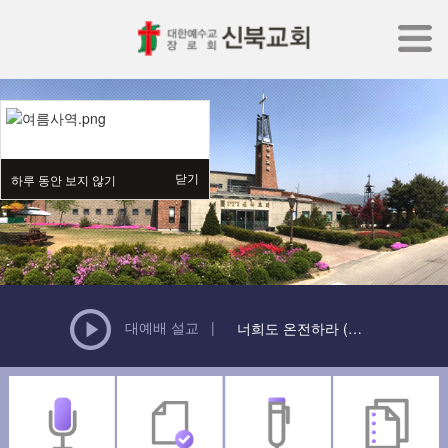
닫기
하루 동안 보지 않기
대예배 설교 |
너희도 온전하라 (마 5:...