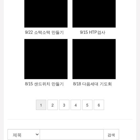
9/22 소떡소떡 만들기
9/15 HTP검사
8/15 샌드위치 만들기
8/18 다음세대 기도회
1
2
3
4
5
6
검색